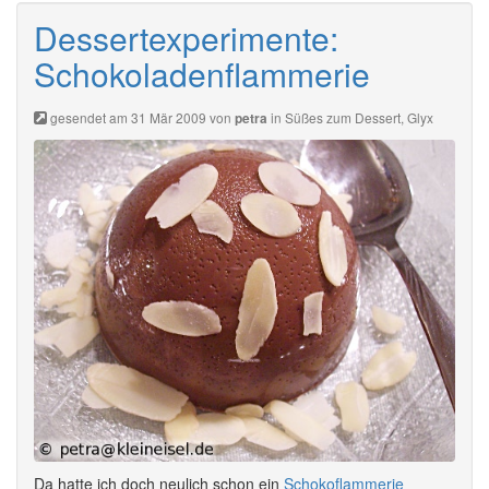
Dessertexperimente:
Schokoladenflammerie
gesendet am 31 Mär 2009 von
in
Süßes zum Dessert
,
Glyx
petra
Da hatte ich doch neulich schon ein
Schokoflammerie