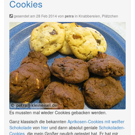
Cookies
gesendet am 28 Feb 2014 von
in
Knabbereien
,
Plätzchen
petra
Es mussten mal wieder Cookies gebacken werden.
Ganz klassisch die bekannten
Aprikosen-Cookies mit weißer
Schokolade
von
hier
und dann absolut geniale
Schokoladen-
Cookies,
die mein Großer neulich getestet hat. Er hat mir