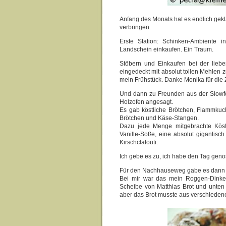
Anfang des Monats hat es endlich gek
verbringen.
Erste Station: Schinken-Ambiente 
Landschein einkaufen. Ein Traum.
Stöbern und Einkaufen bei der lieb
eingedeckt mit absolut tollen Mehlen 
mein Frühstück. Danke Monika für die Z
Und dann zu Freunden aus der Slowf
Holzofen angesagt.
Es gab köstliche Brötchen, Flammku
Brötchen und Käse-Stangen.
Dazu jede Menge mitgebrachte Köst
Vanille-Soße, eine absolut gigantis
Kirschclafouti.
Ich gebe es zu, ich habe den Tag geno
Für den Nachhauseweg gabe es dann n
Bei mir war das mein Roggen-Dinkel-
Scheibe von Matthias Brot und unten 
aber das Brot musste aus verschieden