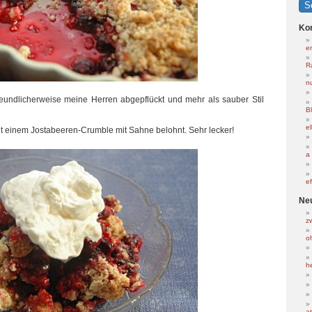
Ko
e
R
nu
eundlicherweise meine Herren abgepflückt und mehr als sauber Stil
B
e
it einem Jostabeeren-Crumble mit Sahne belohnt. Sehr lecker!
a
e
Ne
z
o
h
at