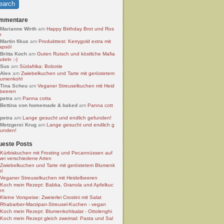
mmentare
Marianne Wirth
am
Happy Birthday Brot und Ros
n
Martin fikus
am
Produkttest: Kerrygold extra mit
apsöl
Britta Koch
am
Guten Rutsch und köstliche Mafia
deln ;-)
Sus
am
Südafrika: Bobotie
Alex
am
Zwiebelkuchen und Tarte mit geröstetem
lumenkohl
Tina Scheu
am
Veganer Streuselkuchen mit Heid
lbeeren
petra
am
Panna cotta
Bettina von homemade & baked
am
Panna cott
petra
am
Lange gesucht und endlich gefunden!
Metzgerei Krug
am
Lange gesucht und endlich g
funden!
ueste Posts
Kürbiskuchen mit Frosting und Pecannüssen auf
wei verschiedene Arten
Zwiebelkuchen und Tarte mit geröstetem Blumenk
hl
Veganer Streuselkuchen mit Heidelbeeren
Koch mein Rezept: Babka, Granola und Apfelkuc
en
Kleine Vorspeise: Zweierlei Crostini mit Salat
Rhabarber-Marzipan-Streusel-Kuchen - vegan
Koch mein Rezept: Blumenkohlsalat - Ottolenghi
Koch mein Rezept gleich zweimal: Pasta und Sal