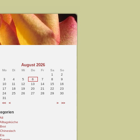
August 2026
Mo
Di
Mi
Do
Fr
Sa
So
1
2
3
4
5
6
7
8
9
10
11
12
13
14
15
16
17
18
19
20
21
22
23
24
25
26
27
28
29
30
31
<<
<
>
>>
egorien
All
Alltagsküche
Brot
Chinesisch
Eis
Events