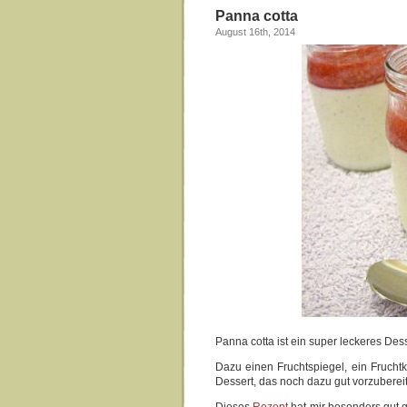
Panna cotta
August 16th, 2014
Panna cotta ist ein super leckeres Dess
Dazu einen Fruchtspiegel, ein Fruchtk
Dessert, das noch dazu gut vorzubereit
Dieses
Rezept
hat mir besonders gut g