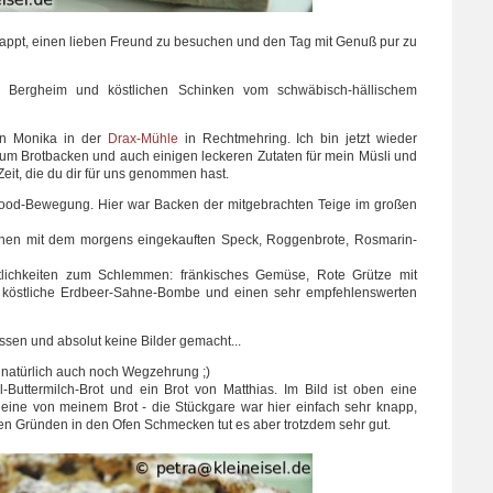
lappt, einen lieben Freund zu besuchen und den Tag mit Genuß pur zu
in Bergheim und köstlichen Schinken vom schwäbisch-hällischem
en Monika in der
Drax-Mühle
in Rechtmehring. Ich bin jetzt wieder
zum Brotbacken und auch einigen leckeren Zutaten für mein Müsli und
eit, die du dir für uns genommen hast.
ood-Bewegung. Hier war Backen der mitgebrachten Teige im großen
chen mit dem morgens eingekauften Speck, Roggenbrote, Rosmarin-
lichkeiten zum Schlemmen: fränkisches Gemüse, Rote Grütze mit
ch köstliche Erdbeer-Sahne-Bombe und einen sehr empfehlenswerten
ssen und absolut keine Bilder gemacht...
atürlich auch noch Wegzehrung ;)
Buttermilch-Brot und ein Brot von Matthias. Im Bild ist oben eine
eine von meinem Brot - die Stückgare war hier einfach sehr knapp,
en Gründen in den Ofen Schmecken tut es aber trotzdem sehr gut.