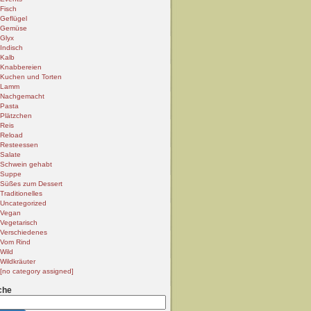
Fisch
Geflügel
Gemüse
Glyx
Indisch
Kalb
Knabbereien
Kuchen und Torten
Lamm
Nachgemacht
Pasta
Plätzchen
Reis
Reload
Resteessen
Salate
Schwein gehabt
Suppe
Süßes zum Dessert
Traditionelles
Uncategorized
Vegan
Vegetarisch
Verschiedenes
Vom Rind
Wild
Wildkräuter
[no category assigned]
che