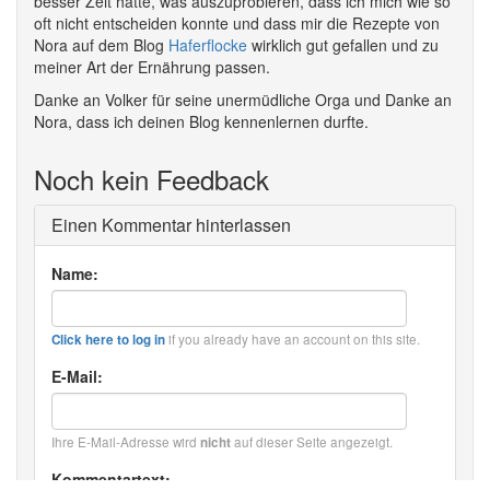
besser Zeit hatte, was auszuprobieren, dass ich mich wie so
oft nicht entscheiden konnte und dass mir die Rezepte von
Nora auf dem Blog
Haferflocke
wirklich gut gefallen und zu
meiner Art der Ernährung passen.
Danke an Volker für seine unermüdliche Orga und Danke an
Nora, dass ich deinen Blog kennenlernen durfte.
Noch kein Feedback
Einen Kommentar hinterlassen
Name:
if you already have an account on this site.
Click here to log in
E-Mail:
Ihre E-Mail-Adresse wird
auf dieser Seite angezeigt.
nicht
Kommentartext: