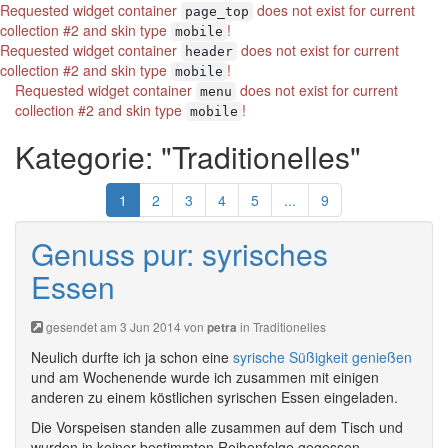
Requested widget container
does not exist for current
page_top
collection #2 and skin type
!
mobile
Requested widget container
does not exist for current
header
collection #2 and skin type
!
mobile
Requested widget container
does not exist for current
menu
collection #2 and skin type
!
mobile
Kategorie: "Traditionelles"
1
2
3
4
5
...
9
Genuss pur: syrisches
Essen
gesendet am 3 Jun 2014 von
in
Traditionelles
petra
Neulich durfte ich ja schon eine
syrische Süßigkeit genießen
und am Wochenende wurde ich zusammen mit einigen
anderen zu einem köstlichen syrischen Essen eingeladen.
Die Vorspeisen standen alle zusammen auf dem Tisch und
wurden in keiner bestimmten Reihenfolge gegessen.