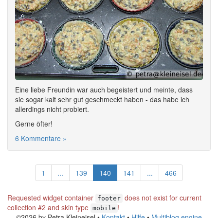
Eine liebe Freundin war auch begeistert und meinte, dass
sie sogar kalt sehr gut geschmeckt haben - das habe ich
allerdings nicht probiert.
Gerne öfter!
6 Kommentare »
1
...
139
140
141
...
466
Requested widget container
does not exist for current
footer
collection #2 and skin type
!
mobile
©2026 by Petra Kleineisel •
Kontakt
•
Hilfe
•
Multiblog engine