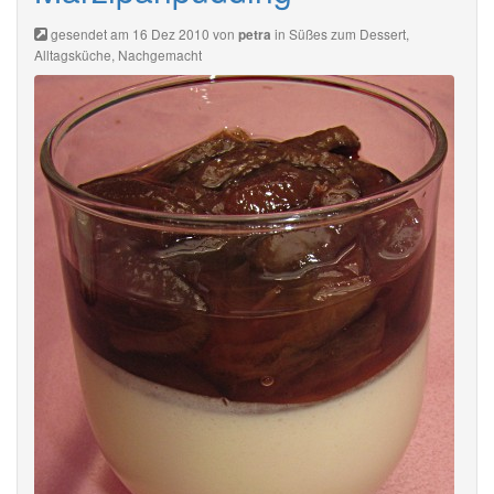
gesendet am 16 Dez 2010 von
in
Süßes zum Dessert
,
petra
Alltagsküche
,
Nachgemacht