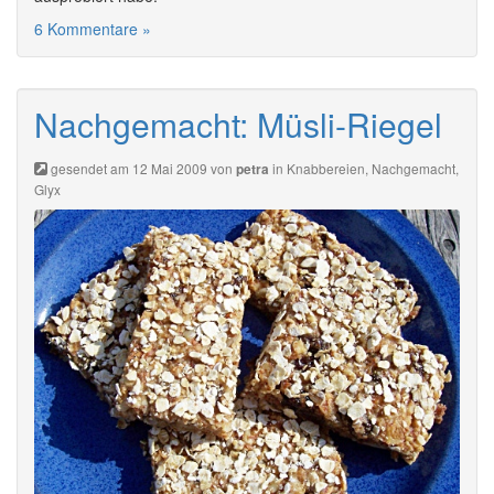
6 Kommentare »
Nachgemacht: Müsli-Riegel
gesendet am 12 Mai 2009 von
in
Knabbereien
,
Nachgemacht
,
petra
Glyx