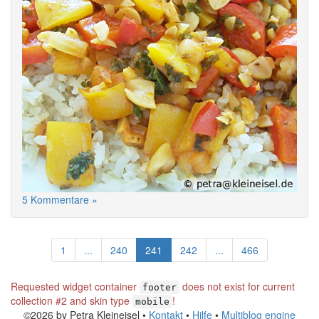
5 Kommentare »
1
...
240
241
242
...
466
Requested widget container
does not exist for current
footer
collection #2 and skin type
!
mobile
©2026 by Petra Kleineisel •
Kontakt
•
Hilfe
•
Multiblog engine