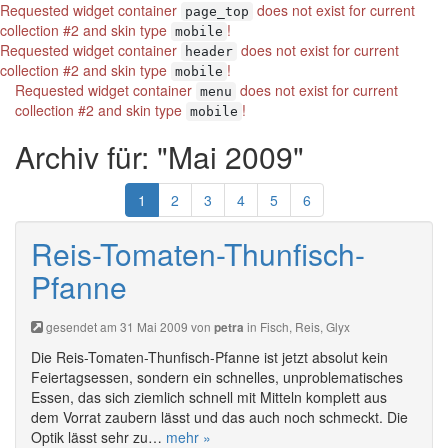
Requested widget container
does not exist for current
page_top
collection #2 and skin type
!
mobile
Requested widget container
does not exist for current
header
collection #2 and skin type
!
mobile
Requested widget container
does not exist for current
menu
collection #2 and skin type
!
mobile
Archiv für: "Mai 2009"
1
2
3
4
5
6
Reis-Tomaten-Thunfisch-
Pfanne
gesendet am 31 Mai 2009 von
in
Fisch
,
Reis
,
Glyx
petra
Die Reis-Tomaten-Thunfisch-Pfanne ist jetzt absolut kein
Feiertagsessen, sondern ein schnelles, unproblematisches
Essen, das sich ziemlich schnell mit Mitteln komplett aus
dem Vorrat zaubern lässt und das auch noch schmeckt. Die
Optik lässt sehr zu…
mehr »