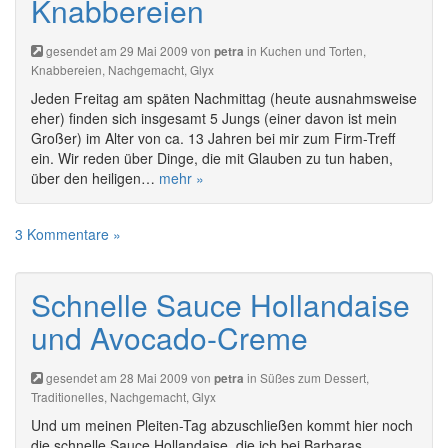
Knabbereien
gesendet am 29 Mai 2009 von
in
Kuchen und Torten
,
petra
Knabbereien
,
Nachgemacht
,
Glyx
Jeden Freitag am späten Nachmittag (heute ausnahmsweise
eher) finden sich insgesamt 5 Jungs (einer davon ist mein
Großer) im Alter von ca. 13 Jahren bei mir zum Firm-Treff
ein. Wir reden über Dinge, die mit Glauben zu tun haben,
über den heiligen…
mehr »
3 Kommentare »
Schnelle Sauce Hollandaise
und Avocado-Creme
gesendet am 28 Mai 2009 von
in
Süßes zum Dessert
,
petra
Traditionelles
,
Nachgemacht
,
Glyx
Und um meinen Pleiten-Tag abzuschließen kommt hier noch
die schnelle Sauce Hollandaise, die ich bei Barbaras