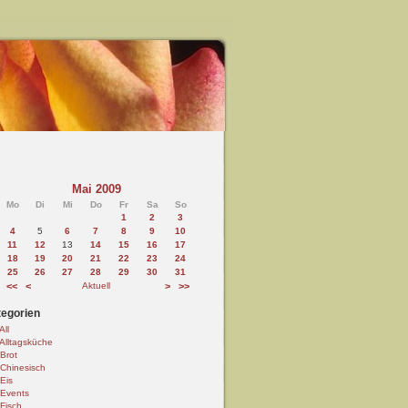
Mai 2009
Mo
Di
Mi
Do
Fr
Sa
So
1
2
3
4
5
6
7
8
9
10
11
12
13
14
15
16
17
18
19
20
21
22
23
24
25
26
27
28
29
30
31
<<
<
Aktuell
>
>>
egorien
All
Alltagsküche
Brot
Chinesisch
Eis
Events
Fisch