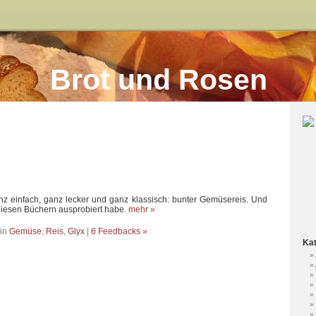
Brot und Rosen
anz einfach, ganz lecker und ganz klassisch: bunter Gemüsereis. Und
 diesen Büchern ausprobiert habe.
mehr »
 in
Gemüse
,
Reis
,
Glyx
|
6 Feedbacks »
Kat