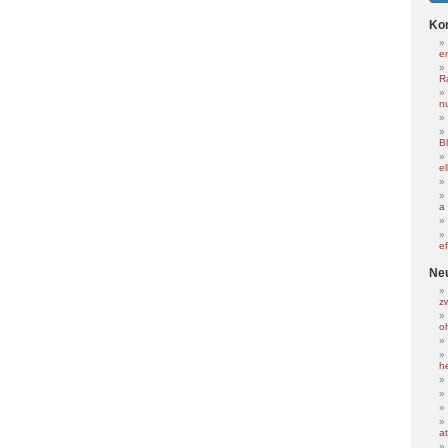
Ko
e
R
nu
B
e
a
e
Ne
z
o
h
at