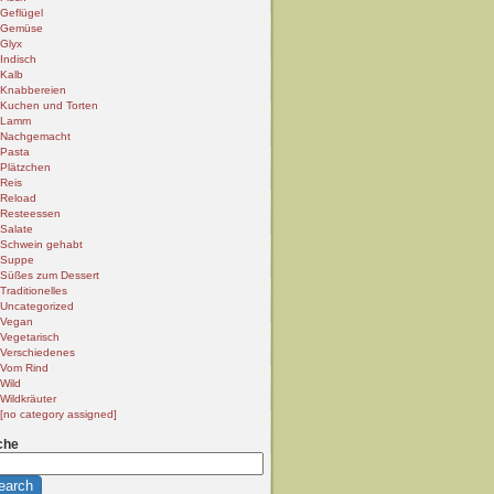
Geflügel
Gemüse
Glyx
Indisch
Kalb
Knabbereien
Kuchen und Torten
Lamm
Nachgemacht
Pasta
Plätzchen
Reis
Reload
Resteessen
Salate
Schwein gehabt
Suppe
Süßes zum Dessert
Traditionelles
Uncategorized
Vegan
Vegetarisch
Verschiedenes
Vom Rind
Wild
Wildkräuter
[no category assigned]
che