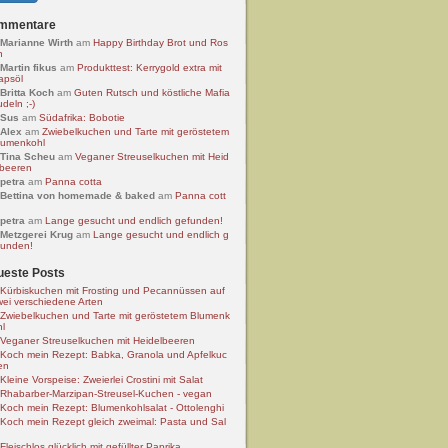
mmentare
Marianne Wirth
am
Happy Birthday Brot und Ros
n
Martin fikus
am
Produkttest: Kerrygold extra mit
apsöl
Britta Koch
am
Guten Rutsch und köstliche Mafia
deln ;-)
Sus
am
Südafrika: Bobotie
Alex
am
Zwiebelkuchen und Tarte mit geröstetem
lumenkohl
Tina Scheu
am
Veganer Streuselkuchen mit Heid
lbeeren
petra
am
Panna cotta
Bettina von homemade & baked
am
Panna cott
petra
am
Lange gesucht und endlich gefunden!
Metzgerei Krug
am
Lange gesucht und endlich g
funden!
ueste Posts
Kürbiskuchen mit Frosting und Pecannüssen auf
wei verschiedene Arten
Zwiebelkuchen und Tarte mit geröstetem Blumenk
hl
Veganer Streuselkuchen mit Heidelbeeren
Koch mein Rezept: Babka, Granola und Apfelkuc
en
Kleine Vorspeise: Zweierlei Crostini mit Salat
Rhabarber-Marzipan-Streusel-Kuchen - vegan
Koch mein Rezept: Blumenkohlsalat - Ottolenghi
Koch mein Rezept gleich zweimal: Pasta und Sal
Fleischlos glücklich mit gefüllter Paprika