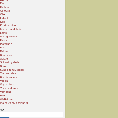
Fisch
Geflügel
Gemüse
Glyx
Indisch
Kalb
Knabbereien
Kuchen und Torten
Lamm
Nachgemacht
Pasta
Plätzchen
Reis
Reload
Resteessen
Salate
Schwein gehabt
Suppe
Süßes zum Dessert
Traditionelles
Uncategorized
Vegan
Vegetarisch
Verschiedenes
Vom Rind
Wild
Wildkräuter
[no category assigned]
che