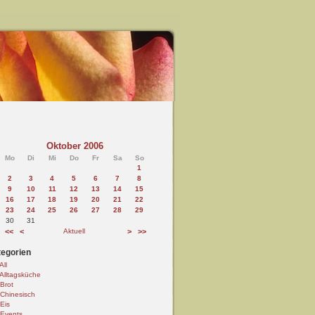
Oktober 2006
Mo
Di
Mi
Do
Fr
Sa
So
1
2
3
4
5
6
7
8
9
10
11
12
13
14
15
16
17
18
19
20
21
22
23
24
25
26
27
28
29
30
31
<<
<
Aktuell
>
>>
egorien
All
Alltagsküche
Brot
Chinesisch
Eis
Events