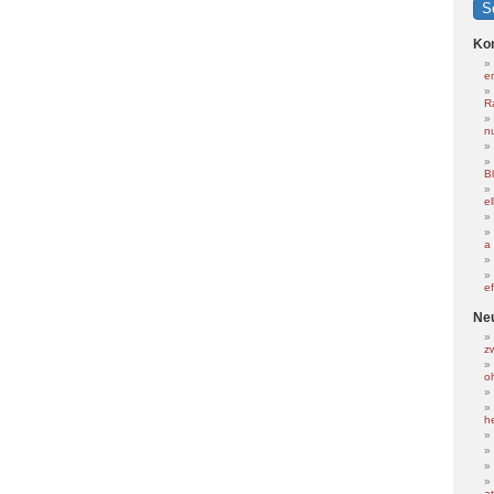
Ko
e
R
nu
B
e
a
e
Ne
z
o
h
at