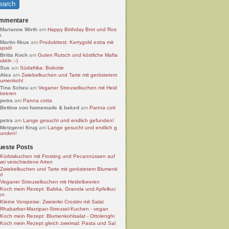
mmentare
Marianne Wirth
am
Happy Birthday Brot und Ros
n
Martin fikus
am
Produkttest: Kerrygold extra mit
apsöl
Britta Koch
am
Guten Rutsch und köstliche Mafia
deln ;-)
Sus
am
Südafrika: Bobotie
Alex
am
Zwiebelkuchen und Tarte mit geröstetem
lumenkohl
Tina Scheu
am
Veganer Streuselkuchen mit Heid
lbeeren
petra
am
Panna cotta
Bettina von homemade & baked
am
Panna cott
petra
am
Lange gesucht und endlich gefunden!
Metzgerei Krug
am
Lange gesucht und endlich g
funden!
ueste Posts
Kürbiskuchen mit Frosting und Pecannüssen auf
wei verschiedene Arten
Zwiebelkuchen und Tarte mit geröstetem Blumenk
hl
Veganer Streuselkuchen mit Heidelbeeren
Koch mein Rezept: Babka, Granola und Apfelkuc
en
Kleine Vorspeise: Zweierlei Crostini mit Salat
Rhabarber-Marzipan-Streusel-Kuchen - vegan
Koch mein Rezept: Blumenkohlsalat - Ottolenghi
Koch mein Rezept gleich zweimal: Pasta und Sal