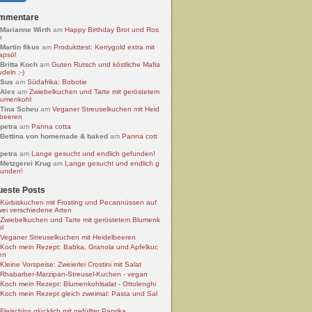
mmentare
Marianne Wirth
am
Happy Birthday Brot und Ros
n
Martin fikus
am
Produkttest: Kerrygold extra mit
apsöl
Britta Koch
am
Guten Rutsch und köstliche Mafia
deln ;-)
Sus
am
Südafrika: Bobotie
Alex
am
Zwiebelkuchen und Tarte mit geröstetem
lumenkohl
Tina Scheu
am
Veganer Streuselkuchen mit Heid
lbeeren
petra
am
Panna cotta
Bettina von homemade & baked
am
Panna cott
petra
am
Lange gesucht und endlich gefunden!
Metzgerei Krug
am
Lange gesucht und endlich g
funden!
ueste Posts
Kürbiskuchen mit Frosting und Pecannüssen auf
wei verschiedene Arten
Zwiebelkuchen und Tarte mit geröstetem Blumenk
hl
Veganer Streuselkuchen mit Heidelbeeren
Koch mein Rezept: Babka, Granola und Apfelkuc
en
Kleine Vorspeise: Zweierlei Crostini mit Salat
Rhabarber-Marzipan-Streusel-Kuchen - vegan
Koch mein Rezept: Blumenkohlsalat - Ottolenghi
Koch mein Rezept gleich zweimal: Pasta und Sal
Fleischlos glücklich mit gefüllter Paprika