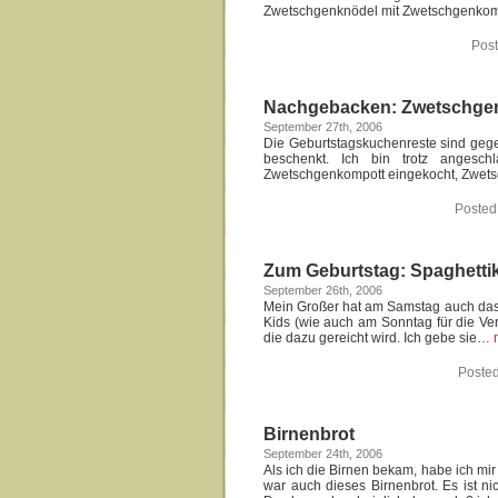
Zwetschgenknödel mit Zwetschgenko
Post
Nachgebacken: Zwetschgen
September 27th, 2006
Die Geburtstagskuchenreste sind geg
beschenkt. Ich bin trotz angesch
Zwetschgenkompott eingekocht, Zwe
Posted
Zum Geburtstag: Spaghett
September 26th, 2006
Mein Großer hat am Samstag auch das z
Kids (wie auch am Sonntag für die Ve
die dazu gereicht wird. Ich gebe sie…
Posted
Birnenbrot
September 24th, 2006
Als ich die Birnen bekam, habe ich mi
war auch dieses Birnenbrot. Es ist n