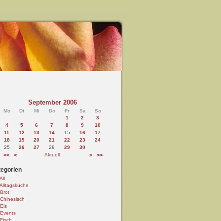
September 2006
Mo
Di
Mi
Do
Fr
Sa
So
1
2
3
4
5
6
7
8
9
10
11
12
13
14
15
16
17
18
19
20
21
22
23
24
25
26
27
28
29
30
<<
<
Aktuell
>
>>
egorien
All
Alltagsküche
Brot
Chinesisch
Eis
Events
Fisch