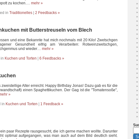
mpott zu kochen.…
mehr »
ed in
Traditionelles
|
2 Feedbacks »
kuchen mit Butterstreuseln vom Blech
essen und eine Bekannte hat mich nochmals mit 20 Kilo! Zwetschgen
lagener Gesundheit eifrig am Verarbeiten: Rotweinzwetschgen,
tschgenmus und wieder…
mehr »
 in
Kuchen und Torten
|
6 Feedbacks »
ikuchen
weistellige Alter erreicht. Happy Birthday Jonas! Dazu gab es für die
rwandtschaft) einen Spaghettikuchen. Der Gag ist die "Tomatensoße",
mehr »
 in
Kuchen und Torten
|
1 Feedback »
Su
r ein paar Rezepte rausgesucht, die ich gerne machen wollte. Darunter
icht optimal aufgegangen, was man auch auf dem Bild deutlich sieht.