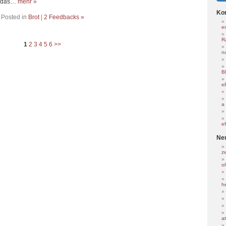
h das…
mehr »
Ko
Posted in
Brot
|
2 Feedbacks »
e
R
1
2
3
4
5
6
>>
nu
B
e
a
e
Ne
z
o
h
at