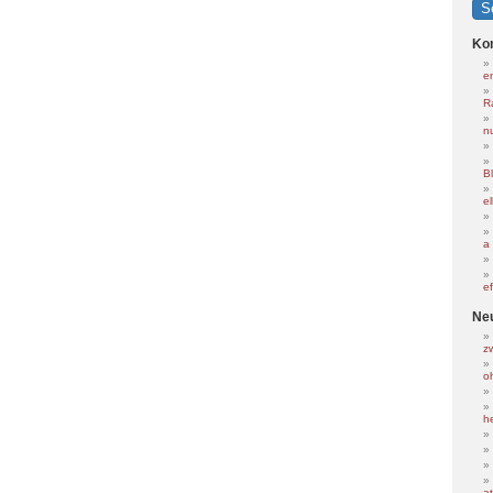
Ko
e
R
nu
B
e
a
e
Ne
z
o
h
at