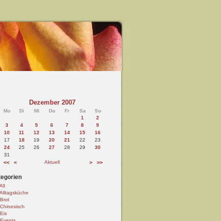
Dezember 2007
Mo
Di
Mi
Do
Fr
Sa
So
1
2
3
4
5
6
7
8
9
10
11
12
13
14
15
16
17
18
19
20
21
22
23
24
25
26
27
28
29
30
31
<<
<
Aktuell
>
>>
egorien
All
Alltagsküche
Brot
Chinesisch
Eis
Events