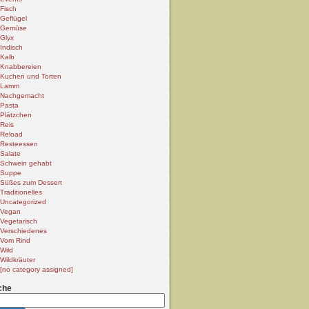
Fisch
Geflügel
Gemüse
Glyx
Indisch
Kalb
Knabbereien
Kuchen und Torten
Lamm
Nachgemacht
Pasta
Plätzchen
Reis
Reload
Resteessen
Salate
Schwein gehabt
Suppe
Süßes zum Dessert
Traditionelles
Uncategorized
Vegan
Vegetarisch
Verschiedenes
Vom Rind
Wild
Wildkräuter
[no category assigned]
che