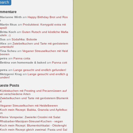
mmentare
Marianne Wirth
am
Happy Birthday Brot und Ros
n
Martin fikus
am
Produkttest: Kerrygold extra mit
apsöl
Britta Koch
am
Guten Rutsch und köstliche Mafia
deln ;-)
Sus
am
Südafrika: Bobotie
Alex
am
Zwiebelkuchen und Tarte mit geröstetem
lumenkohl
Tina Scheu
am
Veganer Streuselkuchen mit Heid
lbeeren
petra
am
Panna cotta
Bettina von homemade & baked
am
Panna cott
petra
am
Lange gesucht und endlich gefunden!
Metzgerei Krug
am
Lange gesucht und endlich g
funden!
ueste Posts
Kürbiskuchen mit Frosting und Pecannüssen auf
wei verschiedene Arten
Zwiebelkuchen und Tarte mit geröstetem Blumenk
hl
Veganer Streuselkuchen mit Heidelbeeren
Koch mein Rezept: Babka, Granola und Apfelkuc
en
Kleine Vorspeise: Zweierlei Crostini mit Salat
Rhabarber-Marzipan-Streusel-Kuchen - vegan
Koch mein Rezept: Blumenkohlsalat - Ottolenghi
Koch mein Rezept gleich zweimal: Pasta und Sal