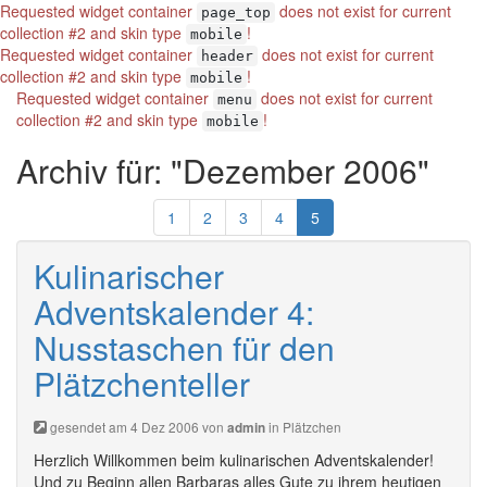
Requested widget container
does not exist for current
page_top
collection #2 and skin type
!
mobile
Requested widget container
does not exist for current
header
collection #2 and skin type
!
mobile
Requested widget container
does not exist for current
menu
collection #2 and skin type
!
mobile
Archiv für: "Dezember 2006"
1
2
3
4
5
Kulinarischer
Adventskalender 4:
Nusstaschen für den
Plätzchenteller
gesendet am 4 Dez 2006 von
in
Plätzchen
admin
Herzlich Willkommen beim kulinarischen Adventskalender!
Und zu Beginn allen Barbaras alles Gute zu ihrem heutigen