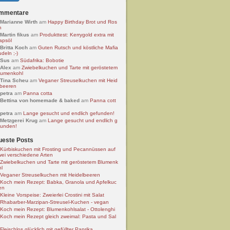
mmentare
Marianne Wirth
am
Happy Birthday Brot und Ros
n
Martin fikus
am
Produkttest: Kerrygold extra mit
apsöl
Britta Koch
am
Guten Rutsch und köstliche Mafia
deln ;-)
Sus
am
Südafrika: Bobotie
Alex
am
Zwiebelkuchen und Tarte mit geröstetem
lumenkohl
Tina Scheu
am
Veganer Streuselkuchen mit Heid
lbeeren
petra
am
Panna cotta
Bettina von homemade & baked
am
Panna cott
petra
am
Lange gesucht und endlich gefunden!
Metzgerei Krug
am
Lange gesucht und endlich g
funden!
ueste Posts
Kürbiskuchen mit Frosting und Pecannüssen auf
wei verschiedene Arten
Zwiebelkuchen und Tarte mit geröstetem Blumenk
hl
Veganer Streuselkuchen mit Heidelbeeren
Koch mein Rezept: Babka, Granola und Apfelkuc
en
Kleine Vorspeise: Zweierlei Crostini mit Salat
Rhabarber-Marzipan-Streusel-Kuchen - vegan
Koch mein Rezept: Blumenkohlsalat - Ottolenghi
Koch mein Rezept gleich zweimal: Pasta und Sal
Fleischlos glücklich mit gefüllter Paprika