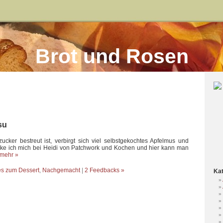
Brot und Rosen
su
ucker bestreut ist, verbirgt sich viel selbstgekochtes Apfelmus und
nke ich mich bei Heidi von Patchwork und Kochen und hier kann man
mehr »
s zum Dessert
,
Nachgemacht
|
2 Feedbacks »
Kat