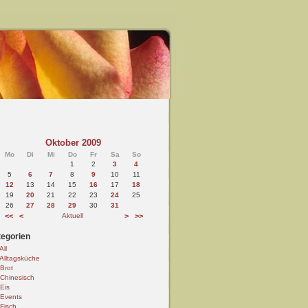
Oktober 2009
Mo
Di
Mi
Do
Fr
Sa
So
1
2
3
4
5
6
7
8
9
10
11
12
13
14
15
16
17
18
19
20
21
22
23
24
25
26
27
28
29
30
31
<<
<
Aktuell
>
>>
egorien
All
Alltagsküche
Brot
Chinesisch
Eis
Events
Fisch