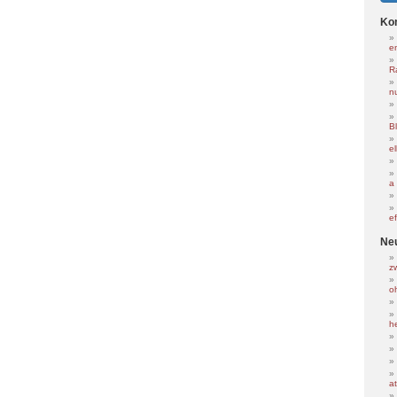
Ko
e
R
nu
B
e
a
e
Ne
z
o
h
at