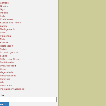
Geflügel
Gemüse
Glyx
Indisch
Kalb
Knabbereien
Kuchen und Torten
Lamm
Nachgemacht
Pasta
Plätzchen
Reis
Reload
Resteessen
Salate
Schwein gehabt
Suppe
Süßes zum Dessert
Traditionelles
Uncategorized
Vegan
Vegetarisch
Verschiedenes
Vom Rind
Wild
Wildkräuter
[no category assigned]
che