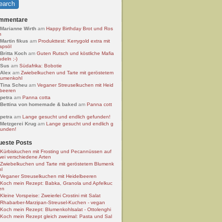
mmentare
Marianne Wirth
am
Happy Birthday Brot und Ros
n
Martin fikus
am
Produkttest: Kerrygold extra mit
apsöl
Britta Koch
am
Guten Rutsch und köstliche Mafia
deln ;-)
Sus
am
Südafrika: Bobotie
Alex
am
Zwiebelkuchen und Tarte mit geröstetem
lumenkohl
Tina Scheu
am
Veganer Streuselkuchen mit Heid
lbeeren
petra
am
Panna cotta
Bettina von homemade & baked
am
Panna cott
petra
am
Lange gesucht und endlich gefunden!
Metzgerei Krug
am
Lange gesucht und endlich g
funden!
ueste Posts
Kürbiskuchen mit Frosting und Pecannüssen auf
wei verschiedene Arten
Zwiebelkuchen und Tarte mit geröstetem Blumenk
hl
Veganer Streuselkuchen mit Heidelbeeren
Koch mein Rezept: Babka, Granola und Apfelkuc
en
Kleine Vorspeise: Zweierlei Crostini mit Salat
Rhabarber-Marzipan-Streusel-Kuchen - vegan
Koch mein Rezept: Blumenkohlsalat - Ottolenghi
Koch mein Rezept gleich zweimal: Pasta und Sal