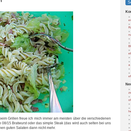
n
Ko
e
R
nu
B
e
a
e
Ne
z
o
h
r beim Grillen freue ich mich immer am meisten über die verschiedenen
ie 08/15 Bratwurst oder das simple Steak (das wird auch selten bei uns
enen guten Salaten dann nicht mehr.
at