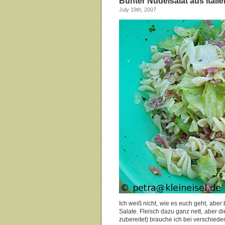
Bunter Nudelsalat aus Italie
July 19th, 2007
Ich weiß nicht, wie es euch geht, abe
Salate. Fleisch dazu ganz nett, aber d
zubereitet) brauche ich bei verschied