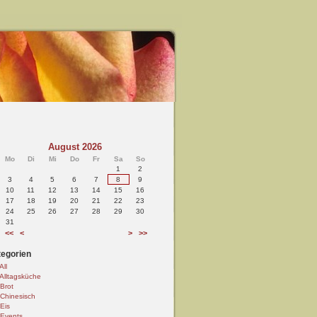
August 2026
Mo
Di
Mi
Do
Fr
Sa
So
1
2
3
4
5
6
7
8
9
10
11
12
13
14
15
16
17
18
19
20
21
22
23
24
25
26
27
28
29
30
31
<<
<
>
>>
egorien
All
Alltagsküche
Brot
Chinesisch
Eis
Events