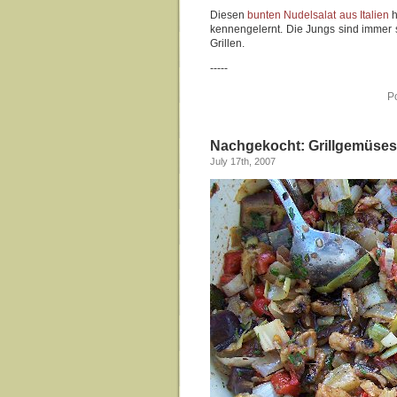
Diesen
bunten Nudelsalat aus Italien
h
kennengelernt. Die Jungs sind immer s
Grillen.
-----
P
Nachgekocht: Grillgemüses
July 17th, 2007