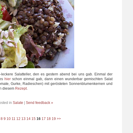
-leckere Salatteller, den es gestern abend bei uns gab. Einmal der
 es
hier
schon einmal gab, dann einen wunderbar gemischten Salat
, Tomate, Gurke, Radieschen) mit gerösteten Sonnenblumenkernen und
ch diesem
Rezept
.
osted in
Salate
|
Send feedback »
8
9
10
11
12
13
14
15
16
17
18
19
>>