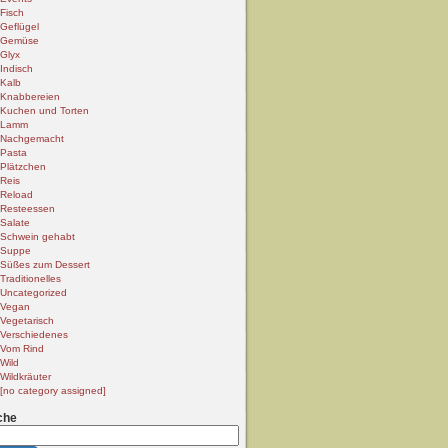
Fisch
Geflügel
Gemüse
Glyx
Indisch
Kalb
Knabbereien
Kuchen und Torten
Lamm
Nachgemacht
Pasta
Plätzchen
Reis
Reload
Resteessen
Salate
Schwein gehabt
Suppe
Süßes zum Dessert
Traditionelles
Uncategorized
Vegan
Vegetarisch
Verschiedenes
Vom Rind
Wild
Wildkräuter
[no category assigned]
che