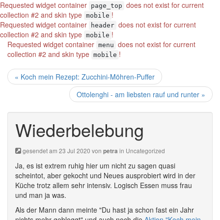
Requested widget container
does not exist for current
page_top
collection #2 and skin type
!
mobile
Requested widget container
does not exist for current
header
collection #2 and skin type
!
mobile
Requested widget container
does not exist for current
menu
collection #2 and skin type
!
mobile
« Koch mein Rezept: Zucchini-Möhren-Puffer
Ottolenghi - am liebsten rauf und runter »
Wiederbelebung
gesendet am 23 Jul 2020 von
in
Uncategorized
petra
Ja, es ist extrem ruhig hier um nicht zu sagen quasi
scheintot, aber gekocht und Neues ausprobiert wird in der
Küche trotz allem sehr intensiv. Logisch Essen muss frau
und man ja was.
Als der Mann dann meinte "Du hast ja schon fast ein Jahr
nichts mehr gebloggt" und auch noch die
Aktion "Koch mein