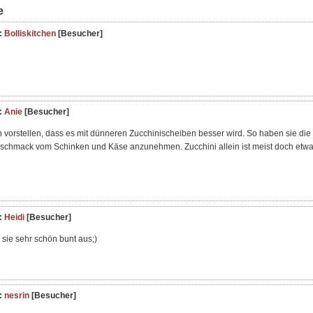
e
:
Bolliskitchen
[Besucher]
:
Anie
[Besucher]
h vorstellen, dass es mit dünneren Zucchinischeiben besser wird. So haben sie die
chmack vom Schinken und Käse anzunehmen. Zucchini allein ist meist doch etw
:
Heidi
[Besucher]
 sie sehr schön bunt aus;)
:
nesrin
[Besucher]