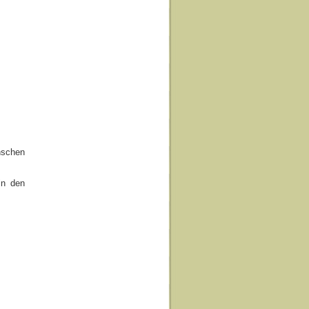
nschen
in den