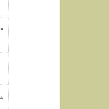
 So
ste