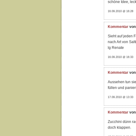
schöne Idee, le
16.09.2010 @ 16:28
Kommentar
von
Sieht auf jeden 
nach Art von Sal
lg Renate
16.09.2010 @ 16:33
Kommentar
von
Aussehen tun sie 
füllen und panier
17.09.2010 @ 13:33
Kommentar
von
Zucchini dünn ra
doch klappen.