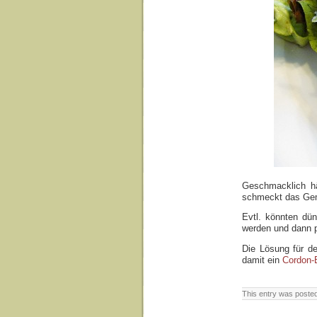
Geschmacklich hä
schmeckt das Gem
Evtl. könnten dü
werden und dann p
Die Lösung für d
damit ein
Cordon-
This entry was posted