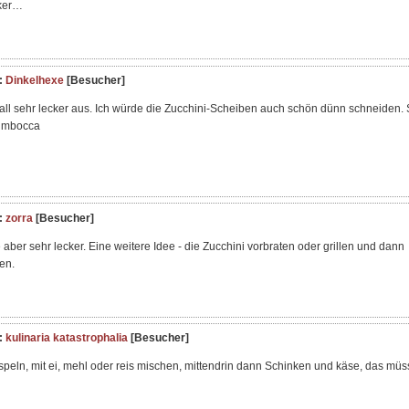
cker…
:
Dinkelhexe
[Besucher]
Fall sehr lecker aus. Ich würde die Zucchini-Scheiben auch schön dünn schneiden.
timbocca
:
zorra
[Besucher]
aber sehr lecker. Eine weitere Idee - die Zucchini vorbraten oder grillen und dann
en.
:
kulinaria katastrophalia
[Besucher]
speln, mit ei, mehl oder reis mischen, mittendrin dann Schinken und käse, das müs