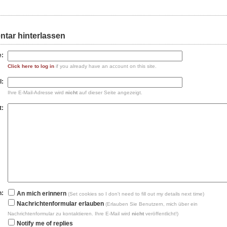
tar hinterlassen
:
Click here to log in
if you already have an account on this site.
l:
Ihre E-Mail-Adresse wird
nicht
auf dieser Seite angezeigt.
t:
n:
An mich erinnern
(Set cookies so I don't need to fill out my details next time)
Nachrichtenformular erlauben
(Erlauben Sie Benutzern, mich über ein
Nachrichtenformular zu kontaktieren. Ihre E-Mail wird
nicht
veröffentlicht!)
Notify me of replies