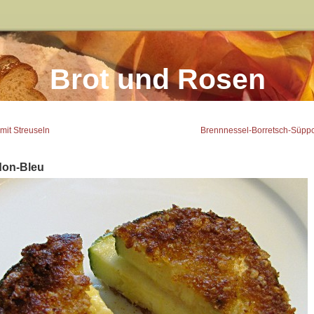
Brot und Rosen
mit Streuseln
Brennnessel-Borretsch-Süpp
don-Bleu