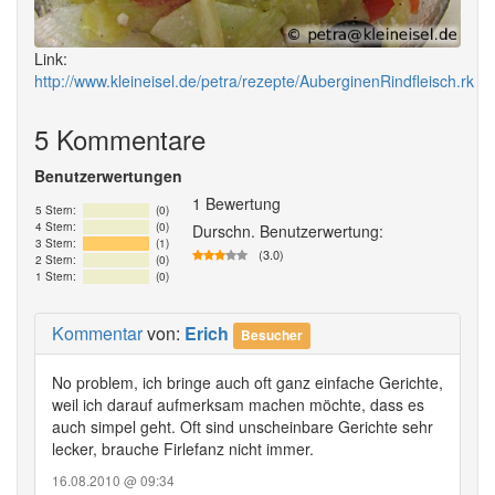
Link:
http://www.kleineisel.de/petra/rezepte/AuberginenRindfleisch.rk
5 Kommentare
Benutzerwertungen
1 Bewertung
5 Stern:
(0)
4 Stern:
(0)
Durschn. Benutzerwertung:
3 Stern:
(1)
(3.0)
2 Stern:
(0)
1 Stern:
(0)
Kommentar
von:
Erich
Besucher
No problem, ich bringe auch oft ganz einfache Gerichte,
weil ich darauf aufmerksam machen möchte, dass es
auch simpel geht. Oft sind unscheinbare Gerichte sehr
lecker, brauche Firlefanz nicht immer.
16.08.2010 @ 09:34