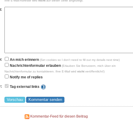
Ihre E-Mail-Adresse wird
nicht
auf dieser Seite angezeigt.
t:
n:
An mich erinnern
(Set cookies so I don't need to fill out my details next time)
Nachrichtenformular erlauben
(Erlauben Sie Benutzern, mich über ein
Nachrichtenformular zu kontaktieren. Ihre E-Mail wird
nicht
veröffentlicht!)
Notify me of replies
r:
Tag external links
Kommentar-Feed für diesen Beitrag