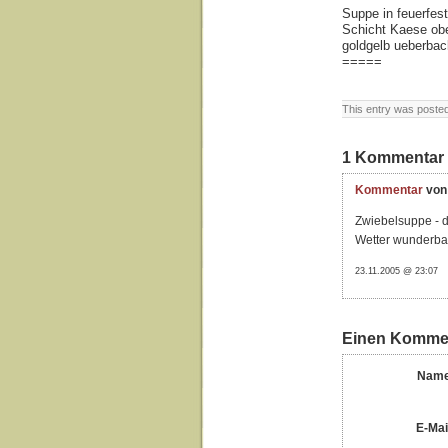
Suppe in feuerfes
Schicht Kaese ob
goldgelb ueberbac
=====
This entry was posted
1 Kommentar
Kommentar
von
Zwiebelsuppe - d
Wetter wunderbar
23.11.2005 @ 23:07
Einen Kommen
Name
E-Mai