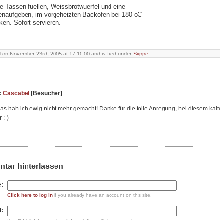
te Tassen fuellen, Weissbrotwuerfel und eine
enaufgeben, im vorgeheizten Backofen bei 180 oC
ken. Sofort servieren.
 on November 23rd, 2005 at 17:10:00 and is filed under
Suppe
.
:
Cascabel
[Besucher]
as hab ich ewig nicht mehr gemacht! Danke für die tolle Anregung, bei diesem kalt
 :-)
tar hinterlassen
:
Click here to log in
if you already have an account on this site.
l: