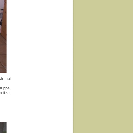
ch mal
suppe,
nitze,