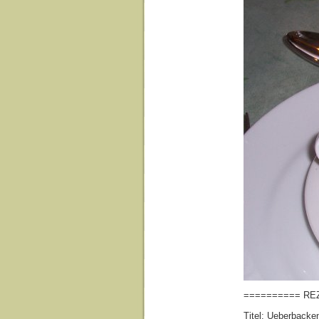
========== REZK
Titel: Ueberbacke