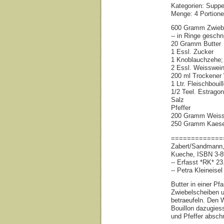
Kategorien: Supp
Menge: 4 Portion
600 Gramm Zwieb
-- in Ringe geschn
20 Gramm Butter
1 Essl. Zucker
1 Knoblauchzehe;
2 Essl. Weisswei
200 ml Trockener
1 Ltr. Fleischbouil
1/2 Teel. Estrago
Salz
Pfeffer
200 Gramm Weissb
250 Gramm Kaese
=============
Zabert/Sandmann,
Kueche, ISBN 3-8
-- Erfasst *RK* 2
-- Petra Kleineisel
Butter in einer P
Zwiebelscheiben u
betraeufeln. Den 
Bouillon dazugies
und Pfeffer absc