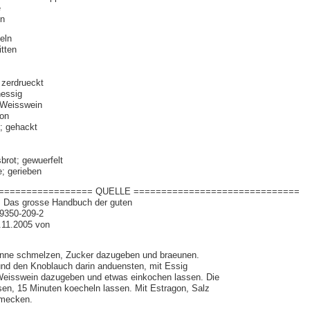
e
en
eln
itten
 zerdrueckt
nessig
 Weisswein
lon
n; gehackt
rot; gewuerfelt
; gerieben
================= QUELLE ==============================
 Das grosse Handbuch der guten
9350-209-2
3.11.2005 von
fanne schmelzen, Zucker dazugeben und braeunen.
nd den Knoblauch darin anduensten, mit Essig
Weisswein dazugeben und etwas einkochen lassen. Die
sen, 15 Minuten koecheln lassen. Mit Estragon, Salz
hmecken.