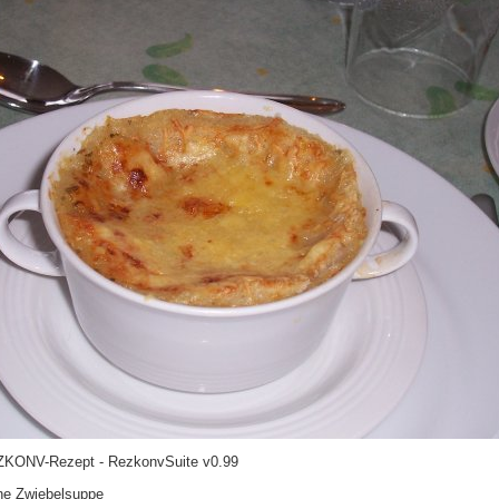
ONV-Rezept - RezkonvSuite v0.99
ne Zwiebelsuppe