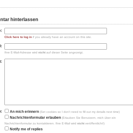
tar hinterlassen
:
Click here to log in
if you already have an account on this site.
l:
Ihre E-Mail-Adresse wird
nicht
auf dieser Seite angezeigt.
t:
n:
An mich erinnern
(Set cookies so I don't need to fill out my details next time)
Nachrichtenformular erlauben
(Erlauben Sie Benutzern, mich über ein
Nachrichtenformular zu kontaktieren. Ihre E-Mail wird
nicht
veröffentlicht!)
Notify me of replies