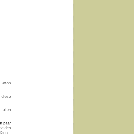
, wenn
 diese
tollen
in paar
beiden
Dipps.