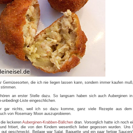
ar Gemüsesorten, die ich nie liegen lassen kann, sondern immer kaufen muß
s stimmen.
ören an erster Stelle dazu. So langsam haben sich auch Auberginen in
-unbedingt-Liste eingeschlichen.
r gar nichts, weil ich so dazu komme, ganz viele Rezepte aus dem 
uch von Rosemary Moon auszuprobieren.
 die leckeren
Auberginen-Krabben-Bällchen
dran. Vorsorglich hatte ich noch e
nd fritiert, die von den Kindern wesentlich lieber gegessen wurden. Uns 
gut geschmeckt. Beilage war Salat, Baquette und ein paar fertige Saucen/