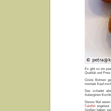
Es gibt so ein pa
Qualität und Prei
Grüne Bohnen geh
mentale Kauf-mich
Das schadet abe
Auberginen-Kochb
Dieses Mal waren
Falaffel
angetaut u
Großen haben sie 