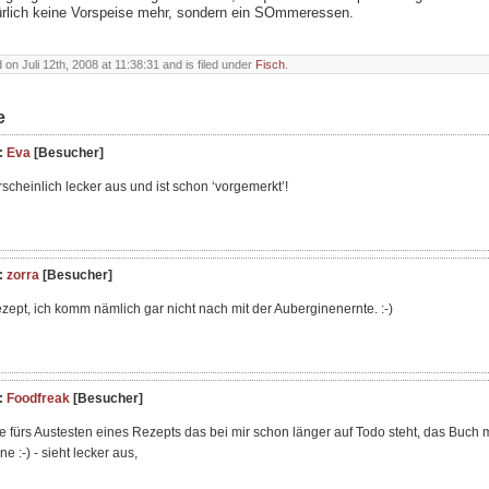
rlich keine Vorspeise mehr, sondern ein SOmmeressen.
on Juli 12th, 2008 at 11:38:31 and is filed under
Fisch
.
e
:
Eva
[Besucher]
scheinlich lecker aus und ist schon ‘vorgemerkt’!
:
zorra
[Besucher]
zept, ich komm nämlich gar nicht nach mit der Auberginenernte. :-)
:
Foodfreak
[Besucher]
 fürs Austesten eines Rezepts das bei mir schon länger auf Todo steht, das Buch
ne :-) - sieht lecker aus,