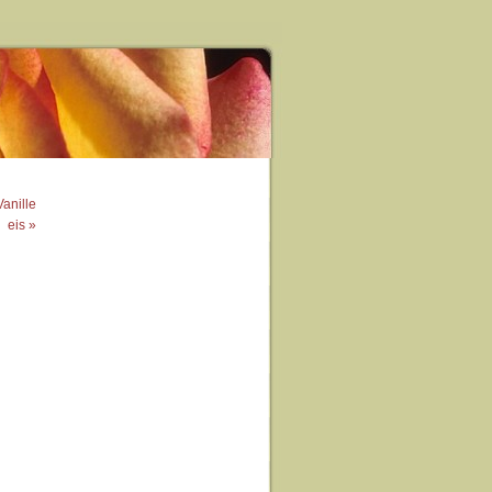
anille
eis »