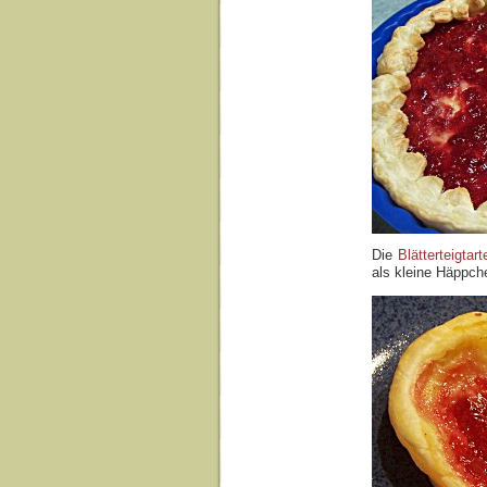
Die
Blätterteigtart
als kleine Häppch