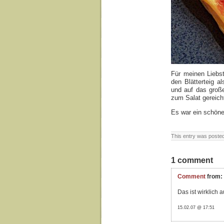
Für meinen Liebst
den Blätterteig 
und auf das große
zum Salat gereich
Es war ein schöne
This entry was posted
1 comment
Comment
from:
Das ist wirklich 
15.02.07 @ 17:51