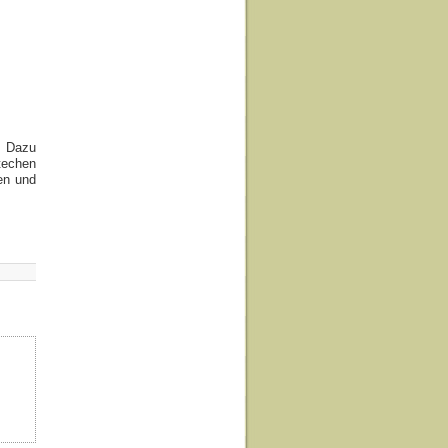
. Dazu
techen
en und