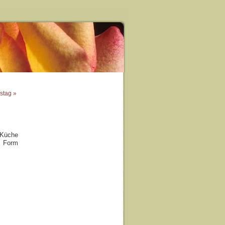
stag »
 Küche
n Form