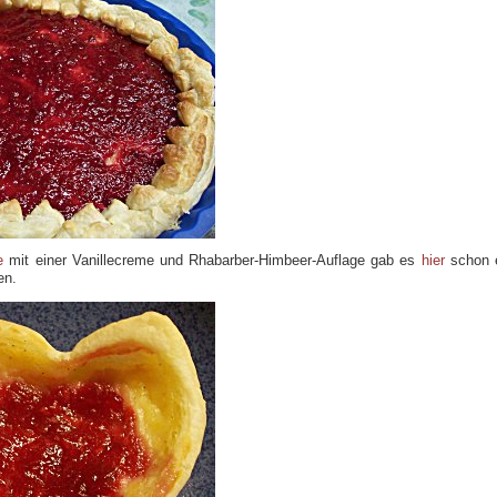
e
mit einer Vanillecreme und Rhabarber-Himbeer-Auflage gab es
hier
schon 
en.