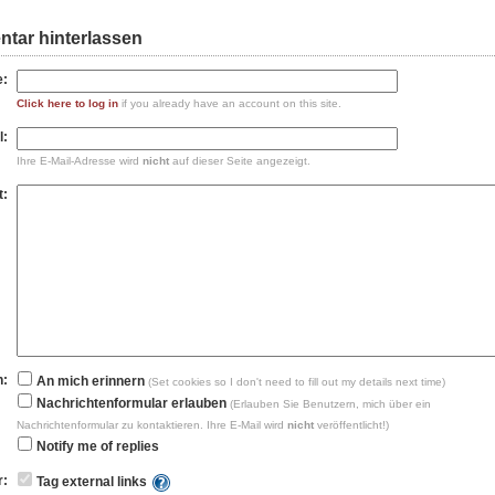
tar hinterlassen
:
Click here to log in
if you already have an account on this site.
l:
Ihre E-Mail-Adresse wird
nicht
auf dieser Seite angezeigt.
t:
n:
An mich erinnern
(Set cookies so I don't need to fill out my details next time)
Nachrichtenformular erlauben
(Erlauben Sie Benutzern, mich über ein
Nachrichtenformular zu kontaktieren. Ihre E-Mail wird
nicht
veröffentlicht!)
Notify me of replies
r:
Tag external links