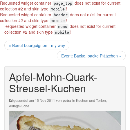
Requested widget container
does not exist for current
page_top
collection #2 and skin type
!
mobile
Requested widget container
does not exist for current
header
collection #2 and skin type
!
mobile
Requested widget container
does not exist for current
menu
collection #2 and skin type
!
mobile
« Boeuf bourguignon - my way
Event: Backe, backe Plätzchen »
Apfel-Mohn-Quark-
Streusel-Kuchen
gesendet am 15 Nov 2011 von
in
Kuchen und Torten
,
petra
Alltagsküche